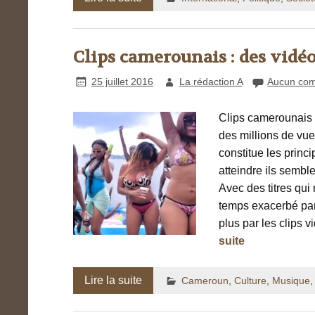
Clips camerounais : des vidé
25 juillet 2016
La rédaction A
Aucun com
Clips camerounais :
des millions de vue
constitue les princ
atteindre ils semble
Avec des titres qui 
temps exacerbé par
plus par les clips
suite
Lire la suite
Cameroun
,
Culture
,
Musique