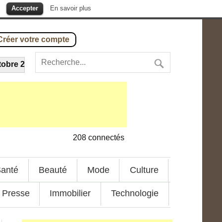
.
Accepter
En savoir plus
Créer votre compte
 2016
-
Présidents africains, les 10 plus anciens
---
28 nove
208
connectés
anté
Beauté
Mode
Culture
Presse
Immobilier
Technologie