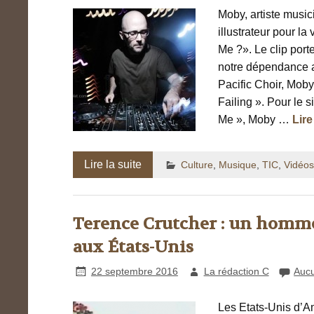
Moby, artiste music
illustrateur pour l
Me ?». Le clip port
notre dépendance 
Pacific Choir, Moby
Failing ». Pour le 
Me », Moby …
Lire
Lire la suite
Culture
,
Musique
,
TIC
,
Vidéos
Terence Crutcher : un homme 
aux États-Unis
22 septembre 2016
La rédaction C
Auc
Les Etats-Unis d’