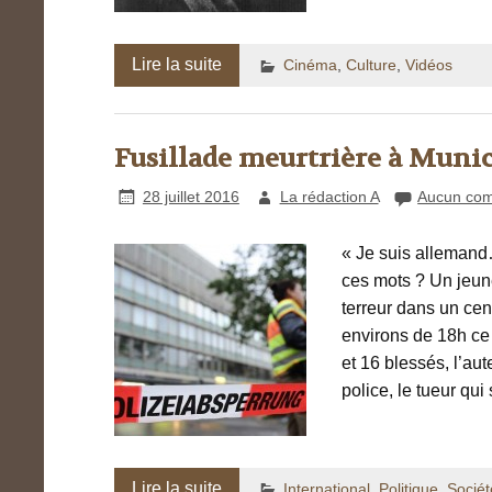
Lire la suite
Cinéma
,
Culture
,
Vidéos
Fusillade meurtrière à Muni
28 juillet 2016
La rédaction A
Aucun com
« Je suis allemand
ces mots ? Un jeun
terreur dans un cen
environs de 18h ce 
et 16 blessés, l’au
police, le tueur qui
Lire la suite
International
,
Politique
,
Sociét