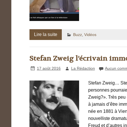
Lire la suite
Buzz
,
Vidéos
Stefan Zweig l’écrivain immo
17 août 2016
La Rédaction
Aucun comm
Stefan Zweig… Stef
personnes pourraie
Zweig?». Très peu 
à jamais d’être imm
née en 1881 à Vienn
nouvelliste dramat
Freud et d’autres i