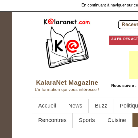
En continuant à naviguer sur ce 
Receve
AU FIL DES AC
6 décembre 2017
-
J
KalaraNet Magazine
Nous suivre :
L'information qui vous intéresse !
Accueil
News
Buzz
Politiq
Rencontres
Sports
Cuisine