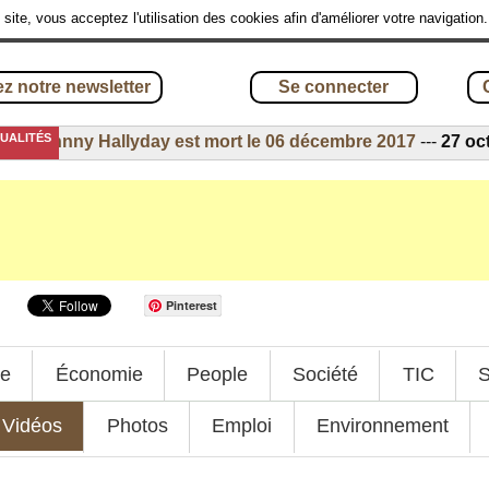
site, vous acceptez l'utilisation des cookies afin d'améliorer votre navigation
z notre newsletter
Se connecter
TUALITÉS
ohnny Hallyday est mort le 06 décembre 2017
---
27 octobre
Pinterest
ue
Économie
People
Société
TIC
S
Vidéos
Photos
Emploi
Environnement