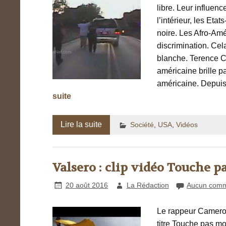
libre. Leur influen
l’intérieur, les Et
noire. Les Afro-Amé
discrimination. Cela
blanche. Terence Cr
américaine brille 
américaine. Depuis 
suite
Lire la suite
Société
,
USA
,
Vidéos
Valsero : clip vidéo Touche 
20 août 2016
La Rédaction
Aucun comm
Le rappeur Camero
titre Touche pas m