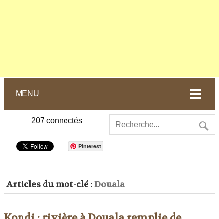
MENU
207
connectés
Pinterest
Articles du mot-clé :
Douala
Kondi : rivière à Douala remplie de