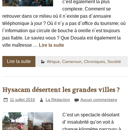
c’est également la plus
complexe. Comment se
retrouver dans ce milieu où il n´existe pas d´annuaire
téléphonique à jour ? Où il n´y a pas d´office du tourisme; où
l´information qui circule de bouche à oreille n´est toujours
pas fiable. Le saviez-vous ? Que Douala est également la
ville maîtresse …
Lire la suite
Lire la suite
Afrique
,
Cameroun
,
Chroniques
,
Société
Hysacam désertent les grandes villes ?
11 juillet 2016
La Rédaction
Aucun commentaire
C’est un spectacle désolant
d’ insalubrité qu’on voit à
chaque kilomètre parcouru à