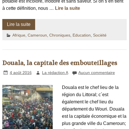
potable est incolore, inodore et sans saveur. Si on s’en tient
à cette définition, nous …
Lire la suite
Lire la suite
Afrique
,
Cameroun
,
Chroniques
,
Education
,
Société
Douala, la capitale des embouteillages
4 août 2016
La rédaction A
Aucun commentaire
Douala est le chef lieu de la
région du Littoral; c´est
également le chef lieu du
département du Wouri. Douala
est la capitale économique et la
plus grande ville du Cameroun;