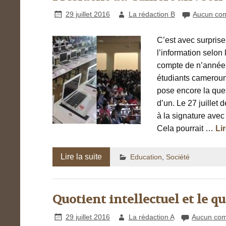
29 juillet 2016
La rédaction B
Aucun co
C’est avec surpris
l’information selon 
compte de n’année 
étudiants camerouna
pose encore la quest
d’un. Le 27 juillet
à la signature avec
Cela pourrait …
Lir
Lire la suite
Education
,
Société
Quotient intellectuel et le 
29 juillet 2016
La rédaction A
Aucun com