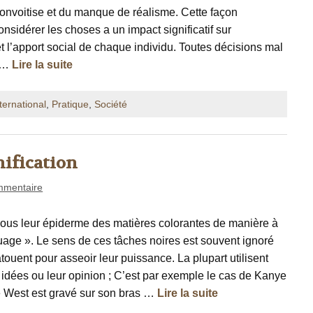
convoitise et du manque de réalisme. Cette façon
onsidérer les choses a un impact significatif sur
 l’apport social de chaque individu. Toutes décisions mal
s …
Lire la suite
ternational
,
Pratique
,
Société
nification
mmentaire
 sous leur épiderme des matières colorantes de manière à
ge ». Le sens de ces tâches noires est souvent ignoré
ouent pour asseoir leur puissance. La plupart utilisent
 idées ou leur opinion ; C’est par exemple le cas de Kanye
 West est gravé sur son bras …
Lire la suite