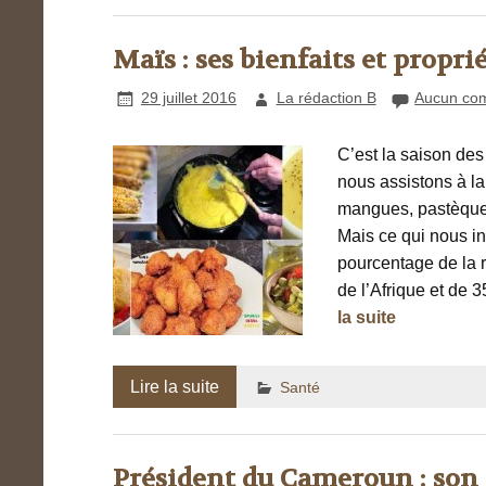
Maïs : ses bienfaits et propri
29 juillet 2016
La rédaction B
Aucun co
C’est la saison des
nous assistons à la
mangues, pastèques
Mais ce qui nous in
pourcentage de la r
de l’Afrique et de 
la suite
Lire la suite
Santé
Président du Cameroun : son