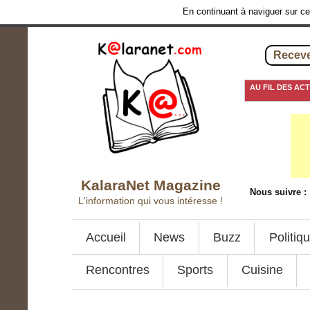
En continuant à naviguer sur ce 
Receve
AU FIL DES AC
19 juillet 2016
-
Coup
KalaraNet Magazine
Nous suivre :
L'information qui vous intéresse !
Accueil
News
Buzz
Politiq
Rencontres
Sports
Cuisine