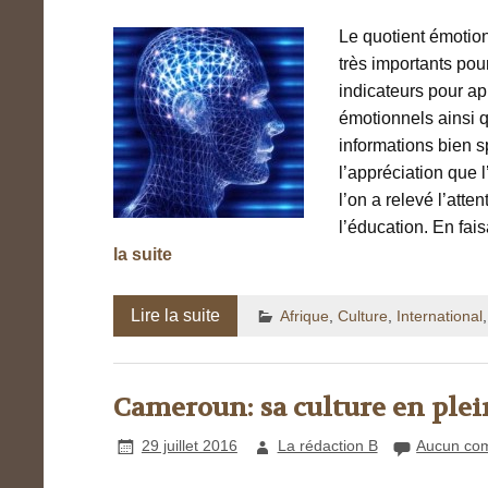
Le quotient émotion
très importants po
indicateurs pour a
émotionnels ainsi q
informations bien s
l’appréciation que l
l’on a relevé l’atte
l’éducation. En fai
la suite
Lire la suite
Afrique
,
Culture
,
International
Cameroun: sa culture en plein
29 juillet 2016
La rédaction B
Aucun co