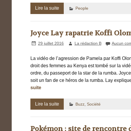
Lire la suite
People
Joyce Lay rapatrie Koffi Olo
29 juillet 2016
La rédaction B
Aucun co
La vidéo de l’agression de Pamela par Koffi Olomid
droit des femmes au Kenya est tombé sur la vidéo
ordre, du passeport de la star de la rumba. Joy
soit un fan de ce héros de la rumba. Lay expliqu
suite
Lire la suite
Buzz
,
Société
Pokémon : site de rencontre 