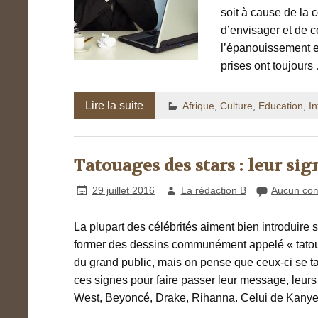
soit à cause de la 
d’envisager et de c
l’épanouissement et
prises ont toujour
Lire la suite
Afrique
,
Culture
,
Education
,
In
Tatouages des stars : leur sig
29 juillet 2016
La rédaction B
Aucun co
La plupart des célébrités aiment bien introduire
former des dessins communément appelé « tatoua
du grand public, mais on pense que ceux-ci se tat
ces signes pour faire passer leur message, leurs
West, Beyoncé, Drake, Rihanna. Celui de Kanye