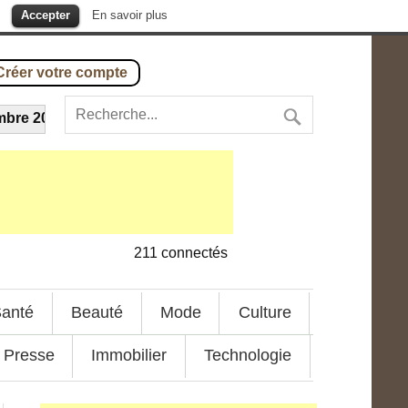
.
Accepter
En savoir plus
Créer votre compte
 2016
-
Incendie dans l’avion de Camair-Co : info ou intox ?
-
211
connectés
anté
Beauté
Mode
Culture
Presse
Immobilier
Technologie