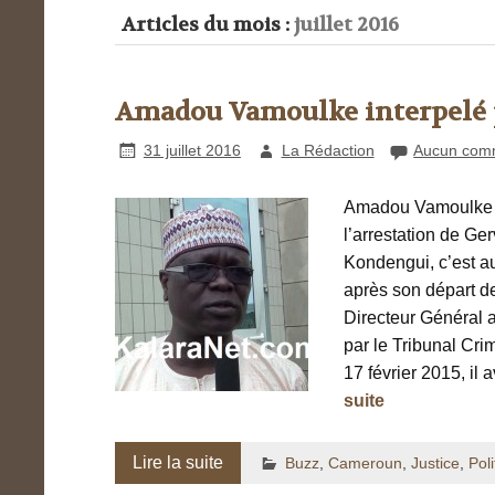
Articles du mois :
juillet 2016
Amadou Vamoulke interpelé 
31 juillet 2016
La Rédaction
Aucun com
Amadou Vamoulke a 
l’arrestation de Ge
Kondengui, c’est 
après son départ d
Directeur Général a
par le Tribunal Cri
17 février 2015, il 
suite
Lire la suite
Buzz
,
Cameroun
,
Justice
,
Poli