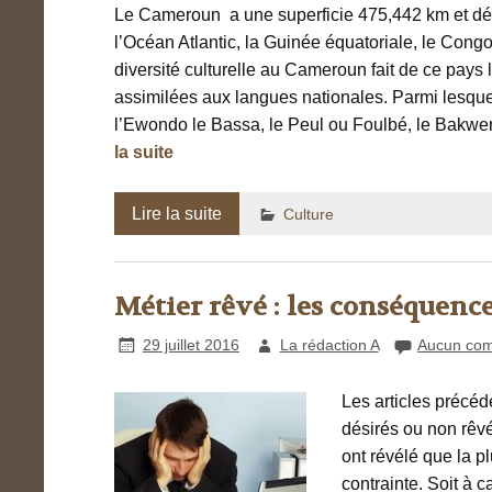
Le Cameroun a une superficie 475,442 km et dél
l’Océan Atlantic, la Guinée équatoriale, le Congo
diversité culturelle au Cameroun fait de ce pays 
assimilées aux langues nationales. Parmi lesque
l’Ewondo le Bassa, le Peul ou Foulbé, le Bakw
la suite
Lire la suite
Culture
Métier rêvé : les conséquence
29 juillet 2016
La rédaction A
Aucun com
Les articles précéd
désirés ou non rêvé
ont révélé que la p
contrainte. Soit à 