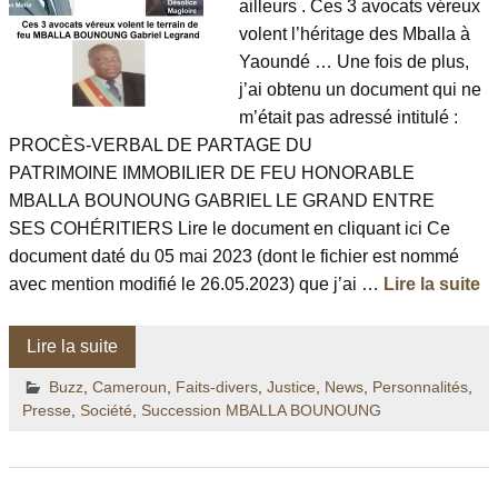
ailleurs . Ces 3 avocats véreux
volent l’héritage des Mballa à
Yaoundé … Une fois de plus,
j’ai obtenu un document qui ne
m’était pas adressé intitulé :
PROCÈS-VERBAL DE PARTAGE DU
PATRIMOINE IMMOBILIER DE FEU HONORABLE
MBALLA BOUNOUNG GABRIEL LE GRAND ENTRE
SES COHÉRITIERS Lire le document en cliquant ici Ce
document daté du 05 mai 2023 (dont le fichier est nommé
avec mention modifié le 26.05.2023) que j’ai …
Lire la suite
Lire la suite
Buzz
,
Cameroun
,
Faits-divers
,
Justice
,
News
,
Personnalités
,
Presse
,
Société
,
Succession MBALLA BOUNOUNG