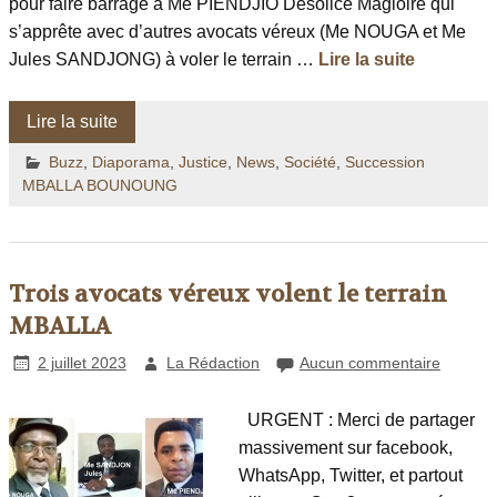
pour faire barrage à Me PIENDJIO Désolice Magloire qui
s’apprête avec d’autres avocats véreux (Me NOUGA et Me
Jules SANDJONG) à voler le terrain …
Lire la suite
Lire la suite
Buzz
,
Diaporama
,
Justice
,
News
,
Société
,
Succession
MBALLA BOUNOUNG
Trois avocats véreux volent le terrain
MBALLA
2 juillet 2023
La Rédaction
Aucun commentaire
URGENT : Merci de partager
massivement sur facebook,
WhatsApp, Twitter, et partout