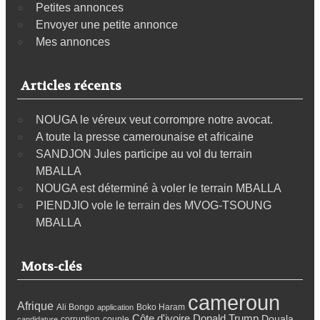
Petites annonces
Envoyer une petite annonce
Mes annonces
Articles récents
NOUGA le véreux veut corrompre notre avocat.
A toute la presse camerounaise et africaine
SANDJON Jules participe au vol du terrain
MBALLA
NOUGA est déterminé à voler le terrain MBALLA
PIENDJIO vole le terrain des MVOG-TSOUNG
MBALLA
Mots-clés
cameroun
Afrique
Ali Bongo
Boko Haram
application
Côte d'ivoire
Donald Trump
Douala
corruption
couple
candidature