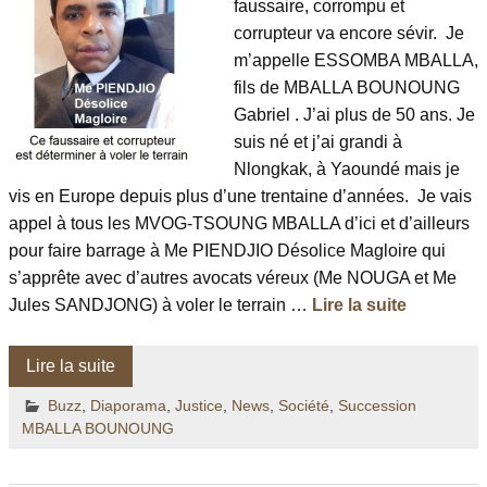
faussaire, corrompu et
corrupteur va encore sévir. Je
m’appelle ESSOMBA MBALLA,
fils de MBALLA BOUNOUNG
Gabriel . J’ai plus de 50 ans. Je
suis né et j’ai grandi à
Nlongkak, à Yaoundé mais je
vis en Europe depuis plus d’une trentaine d’années. Je vais
appel à tous les MVOG-TSOUNG MBALLA d’ici et d’ailleurs
pour faire barrage à Me PIENDJIO Désolice Magloire qui
s’apprête avec d’autres avocats véreux (Me NOUGA et Me
Jules SANDJONG) à voler le terrain …
Lire la suite
Lire la suite
Buzz
,
Diaporama
,
Justice
,
News
,
Société
,
Succession
MBALLA BOUNOUNG