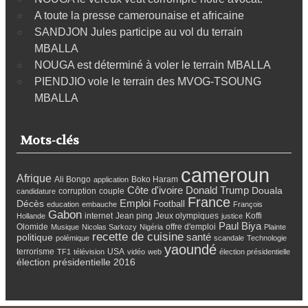
A toute la presse camerounaise et africaine
SANDJON Jules participe au vol du terrain
MBALLA
NOUGA est déterminé à voler le terrain MBALLA
PIENDJIO vole le terrain des MVOG-TSOUNG
MBALLA
Mots-clés
cameroun
Afrique
Ali Bongo
Boko Haram
application
Côte d'ivoire
Donald Trump
Douala
corruption
couple
candidature
France
Emploi
Décès
Football
education
embauche
François
Gabon
internet
Jean ping
Jeux olympiques
Koffi
Hollande
justice
Paul Biya
Olomide
offre d'emploi
Musique
Nicolas Sarkozy
Nigéria
Plainte
recette de cuisine
santé
politique
polémique
scandale
Technologie
yaoundé
terrorisme
USA
TF1
télévision
vidéo
web
élection présidentielle
élection présidentielle 2016