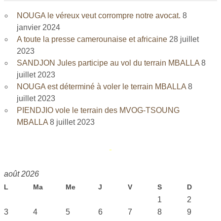
NOUGA le véreux veut corrompre notre avocat.
8
janvier 2024
A toute la presse camerounaise et africaine
28 juillet
2023
SANDJON Jules participe au vol du terrain MBALLA
8
juillet 2023
NOUGA est déterminé à voler le terrain MBALLA
8
juillet 2023
PIENDJIO vole le terrain des MVOG-TSOUNG
MBALLA
8 juillet 2023
août 2026
L
Ma
Me
J
V
S
D
1
2
3
4
5
6
7
8
9