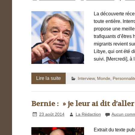
La découverte réce
toute entière. Inte
propose une meilleu
trafiquants d’êtres
migrants revient su
Libye, qui ont été 
suivi. [Mercredi], 
Lire la suite
Interview
,
Monde
,
Personnalit
Bernie : » je leur ai dit d’alle
23 août 2014
La Rédaction
Aucun comm
Extrait du texte pub