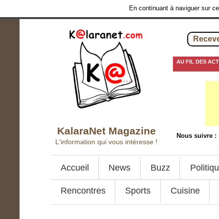
En continuant à naviguer sur ce 
Receve
AU FIL DES AC
13 septembre 201
KalaraNet Magazine
Nous suivre :
L'information qui vous intéresse !
Accueil
News
Buzz
Politiq
Rencontres
Sports
Cuisine