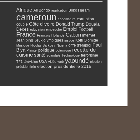
Afrique
Ali Bongo
Boko Haram
application
cameroun
corruption
candidature
Côte d'ivoire
Donald Trump
Douala
couple
Emploi
Décès
Football
education
embauche
France
Gabon
internet
François Hollande
Jean ping
Jeux olympiques
Koffi Olomide
justice
Paul
offre d'emploi
Musique
Nicolas Sarkozy
Nigéria
recette de
Biya
politique
Plainte
polémique
cuisine
santé
terrorisme
scandale
Technologie
yaoundé
USA
TF1
télévision
vidéo
web
élection
élection présidentielle 2016
présidentielle