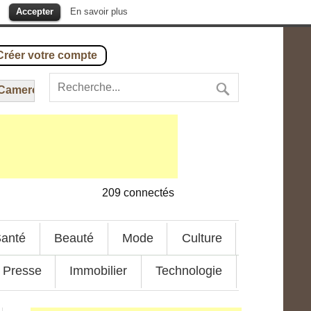
.
Accepter
En savoir plus
Créer votre compte
ameroun
---
31 août 2016
-
Amazon : vers la semaine de 30 he
209
connectés
anté
Beauté
Mode
Culture
Presse
Immobilier
Technologie