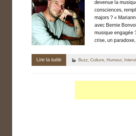
devenue la musique 
consciences, rempli
majors ? « Marianne
avec Bernie Bonvois
musique engagée ? 
crise, un paradoxe
Lire la suite
Buzz
,
Culture
,
Humeur
,
Interv