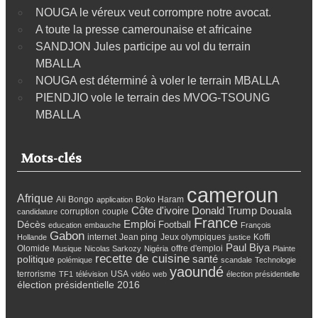
NOUGA le véreux veut corrompre notre avocat.
A toute la presse camerounaise et africaine
SANDJON Jules participe au vol du terrain
MBALLA
NOUGA est déterminé à voler le terrain MBALLA
PIENDJIO vole le terrain des MVOG-TSOUNG
MBALLA
Mots-clés
cameroun
Afrique
Ali Bongo
Boko Haram
application
Côte d'ivoire
Donald Trump
Douala
corruption
couple
candidature
France
Emploi
Décès
Football
education
embauche
François
Gabon
internet
Jean ping
Jeux olympiques
Koffi
Hollande
justice
Paul Biya
Olomide
offre d'emploi
Musique
Nicolas Sarkozy
Nigéria
Plainte
recette de cuisine
santé
politique
polémique
scandale
Technologie
yaoundé
terrorisme
USA
TF1
télévision
vidéo
web
élection présidentielle
élection présidentielle 2016