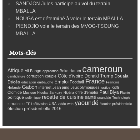
SANDJON Jules participe au vol du terrain
MBALLA
NOUGA est déterminé à voler le terrain MBALLA
PIENDJIO vole le terrain des MVOG-TSOUNG
MBALLA
Mots-clés
cameroun
Afrique
Ali Bongo
Boko Haram
application
Côte d'ivoire
Donald Trump
Douala
corruption
couple
candidature
France
Emploi
Décès
Football
education
embauche
François
Gabon
internet
Jean ping
Jeux olympiques
Koffi
Hollande
justice
Paul Biya
Olomide
offre d'emploi
Musique
Nicolas Sarkozy
Nigéria
Plainte
recette de cuisine
santé
politique
polémique
scandale
Technologie
yaoundé
terrorisme
USA
TF1
télévision
vidéo
web
élection présidentielle
élection présidentielle 2016