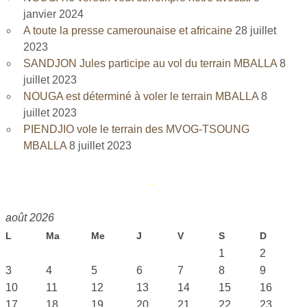
janvier 2024
A toute la presse camerounaise et africaine
28 juillet
2023
SANDJON Jules participe au vol du terrain MBALLA
8
juillet 2023
NOUGA est déterminé à voler le terrain MBALLA
8
juillet 2023
PIENDJIO vole le terrain des MVOG-TSOUNG
MBALLA
8 juillet 2023
août 2026
L
Ma
Me
J
V
S
D
1
2
3
4
5
6
7
8
9
10
11
12
13
14
15
16
17
18
19
20
21
22
23