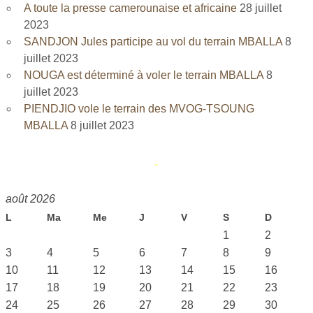
A toute la presse camerounaise et africaine
28 juillet
2023
SANDJON Jules participe au vol du terrain MBALLA
8
juillet 2023
NOUGA est déterminé à voler le terrain MBALLA
8
juillet 2023
PIENDJIO vole le terrain des MVOG-TSOUNG
MBALLA
8 juillet 2023
août 2026
L
Ma
Me
J
V
S
D
1
2
3
4
5
6
7
8
9
10
11
12
13
14
15
16
17
18
19
20
21
22
23
24
25
26
27
28
29
30