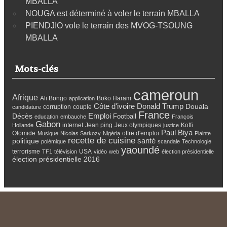
MBALLA
NOUGA est déterminé à voler le terrain MBALLA
PIENDJIO vole le terrain des MVOG-TSOUNG
MBALLA
Mots-clés
cameroun
Afrique
Ali Bongo
Boko Haram
application
Côte d'ivoire
Donald Trump
Douala
corruption
couple
candidature
France
Emploi
Décès
Football
education
embauche
François
Gabon
internet
Jean ping
Jeux olympiques
Koffi
Hollande
justice
Paul Biya
Olomide
offre d'emploi
Musique
Nicolas Sarkozy
Nigéria
Plainte
recette de cuisine
santé
politique
polémique
scandale
Technologie
yaoundé
terrorisme
USA
TF1
télévision
vidéo
web
élection présidentielle
élection présidentielle 2016