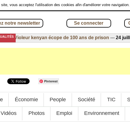
site, vous acceptez l'utilisation des cookies afin d'améliorer votre navigation
z notre newsletter
Se connecter
TUALITÉS
6
-
Violeur kenyan écope de 100 ans de prison
---
24 juillet 
Pinterest
ue
Économie
People
Société
TIC
S
Vidéos
Photos
Emploi
Environnement