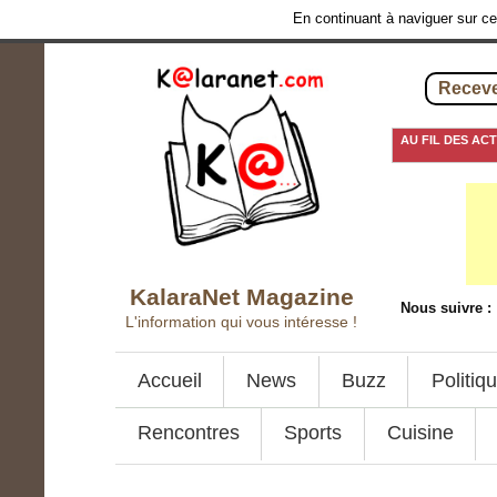
En continuant à naviguer sur ce 
Receve
AU FIL DES AC
21 septembre 201
KalaraNet Magazine
Nous suivre :
L'information qui vous intéresse !
Accueil
News
Buzz
Politiq
Rencontres
Sports
Cuisine