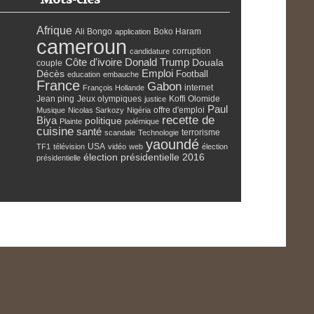
Afrique
Ali Bongo
Boko Haram
application
cameroun
corruption
candidature
Côte d'ivoire
Donald Trump
Douala
couple
Emploi
Décès
Football
education
embauche
France
Gabon
internet
François Hollande
Jean ping
Jeux olympiques
Koffi Olomide
justice
Paul
offre d'emploi
Musique
Nicolas Sarkozy
Nigéria
recette de
Biya
politique
Plainte
polémique
cuisine
santé
terrorisme
scandale
Technologie
yaoundé
USA
TF1
télévision
vidéo
web
élection
élection présidentielle 2016
présidentielle