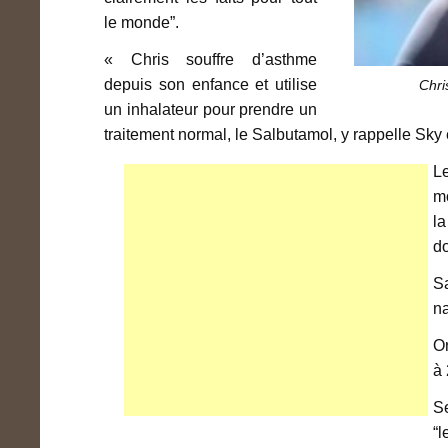
le monde”.
« Chris souffre d’asthme
depuis son enfance et utilise
Chri
un inhalateur pour prendre un
traitement normal, le Salbutamol, y rappelle Sky 
L
mo
la
d
Sa
na
Or
à
Se
“l