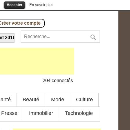
.
Accepter
En savoir plus
Créer votre compte
2016
-
Chocomeet : rencontre contre la discrimination
---
20 ju
204
connectés
anté
Beauté
Mode
Culture
Presse
Immobilier
Technologie