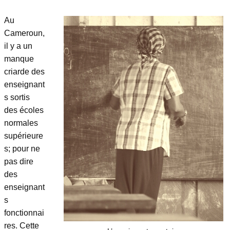
Au
Cameroun,
il y a un
manque
criarde des
enseignant
s sortis
des écoles
normales
supérieure
s; pour ne
pas dire
des
enseignant
s
fonctionnai
res. Cette