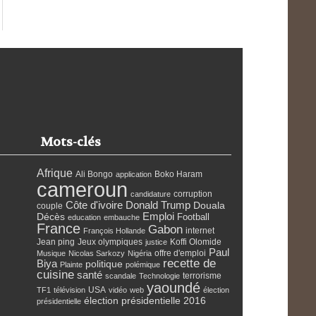
Mots-clés
Afrique
Ali Bongo
Boko Haram
application
cameroun
corruption
candidature
Côte d'ivoire
Donald Trump
Douala
couple
Emploi
Décès
Football
education
embauche
France
Gabon
internet
François Hollande
Jean ping
Jeux olympiques
Koffi Olomide
justice
Paul
offre d'emploi
Musique
Nicolas Sarkozy
Nigéria
recette de
Biya
politique
Plainte
polémique
cuisine
santé
terrorisme
scandale
Technologie
yaoundé
USA
TF1
télévision
vidéo
web
élection
élection présidentielle 2016
présidentielle