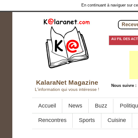
En continuant à naviguer sur ce 
Receve
AU FIL DES AC
24 septembre 2016
KalaraNet Magazine
Nous suivre :
L'information qui vous intéresse !
Accueil
News
Buzz
Politiq
Rencontres
Sports
Cuisine