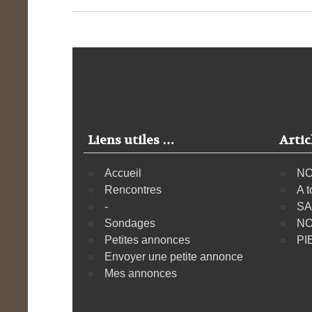
Liens utiles …
Artic
Accueil
NO
Rencontres
A t
-
SA
Sondages
NO
Petites annonces
PI
Envoyer une petite annonce
Mes annonces