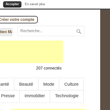
.
Accepter
En savoir plus
Créer votre compte
n Macron
---
16 août 2016
-
Hôpital – Yémen : un bombardem
207
connectés
anté
Beauté
Mode
Culture
Presse
Immobilier
Technologie