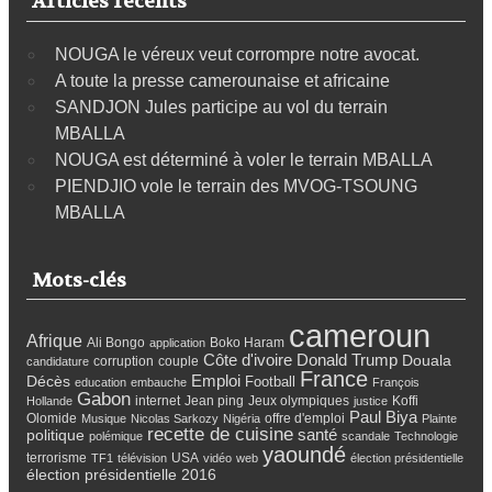
Articles récents
NOUGA le véreux veut corrompre notre avocat.
A toute la presse camerounaise et africaine
SANDJON Jules participe au vol du terrain
MBALLA
NOUGA est déterminé à voler le terrain MBALLA
PIENDJIO vole le terrain des MVOG-TSOUNG
MBALLA
Mots-clés
cameroun
Afrique
Ali Bongo
Boko Haram
application
Côte d'ivoire
Donald Trump
Douala
corruption
couple
candidature
France
Emploi
Décès
Football
education
embauche
François
Gabon
internet
Jean ping
Jeux olympiques
Koffi
Hollande
justice
Paul Biya
Olomide
offre d'emploi
Musique
Nicolas Sarkozy
Nigéria
Plainte
recette de cuisine
santé
politique
polémique
scandale
Technologie
yaoundé
terrorisme
USA
TF1
télévision
vidéo
web
élection présidentielle
élection présidentielle 2016