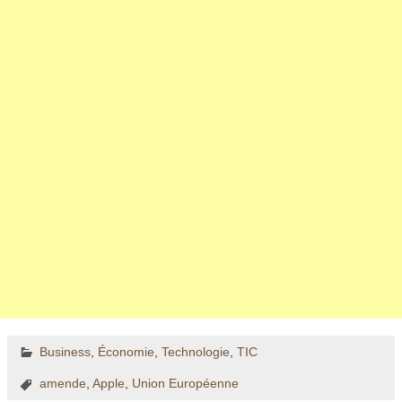
Business
,
Économie
,
Technologie
,
TIC
amende
,
Apple
,
Union Européenne