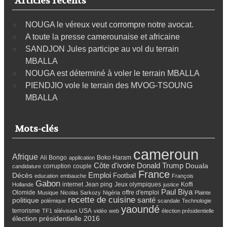
Articles récents
NOUGA le véreux veut corrompre notre avocat.
A toute la presse camerounaise et africaine
SANDJON Jules participe au vol du terrain
MBALLA
NOUGA est déterminé à voler le terrain MBALLA
PIENDJIO vole le terrain des MVOG-TSOUNG
MBALLA
Mots-clés
cameroun
Afrique
Ali Bongo
Boko Haram
application
Côte d'ivoire
Donald Trump
Douala
corruption
couple
candidature
France
Emploi
Décès
Football
education
embauche
François
Gabon
internet
Jean ping
Jeux olympiques
Koffi
Hollande
justice
Paul Biya
Olomide
offre d'emploi
Musique
Nicolas Sarkozy
Nigéria
Plainte
recette de cuisine
santé
politique
polémique
scandale
Technologie
yaoundé
terrorisme
USA
TF1
télévision
vidéo
web
élection présidentielle
élection présidentielle 2016