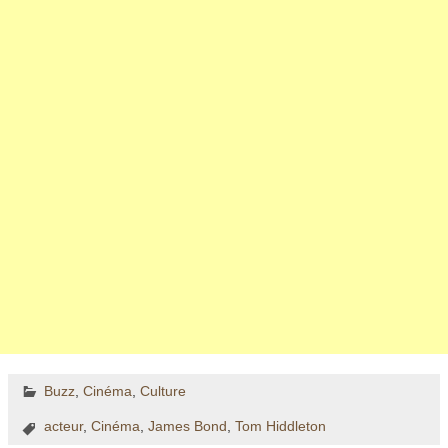
Buzz
,
Cinéma
,
Culture
acteur
,
Cinéma
,
James Bond
,
Tom Hiddleton