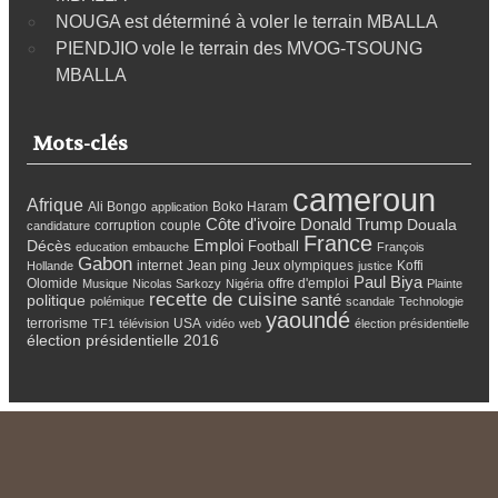
NOUGA est déterminé à voler le terrain MBALLA
PIENDJIO vole le terrain des MVOG-TSOUNG
MBALLA
Mots-clés
cameroun
Afrique
Ali Bongo
Boko Haram
application
Côte d'ivoire
Donald Trump
Douala
corruption
couple
candidature
France
Emploi
Décès
Football
education
embauche
François
Gabon
internet
Jean ping
Jeux olympiques
Koffi
Hollande
justice
Paul Biya
Olomide
offre d'emploi
Musique
Nicolas Sarkozy
Nigéria
Plainte
recette de cuisine
santé
politique
polémique
scandale
Technologie
yaoundé
terrorisme
USA
TF1
télévision
vidéo
web
élection présidentielle
élection présidentielle 2016