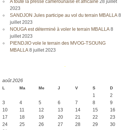
A toute la presse camerounaise et africaine
28 juillet
2023
SANDJON Jules participe au vol du terrain MBALLA
8
juillet 2023
NOUGA est déterminé à voler le terrain MBALLA
8
juillet 2023
PIENDJIO vole le terrain des MVOG-TSOUNG
MBALLA
8 juillet 2023
août 2026
L
Ma
Me
J
V
S
D
1
2
3
4
5
6
7
8
9
10
11
12
13
14
15
16
17
18
19
20
21
22
23
24
25
26
27
28
29
30