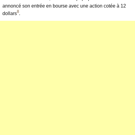
annoncé son entrée en bourse avec une action cotée à 12
8
dollars
.