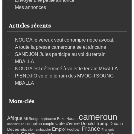
Envoyer une petite annonce
Mes annonces
Articles récents
NOUGA le véreux veut corrompre notre avocat.
A toute la presse camerounaise et africaine
SANDJON Jules participe au vol du terrain
MBALLA
NOUGA est déterminé à voler le terrain MBALLA
PIENDJIO vole le terrain des MVOG-TSOUNG
MBALLA
Mots-clés
cameroun
Afrique
Ali Bongo
Boko Haram
application
Côte d'ivoire
Donald Trump
Douala
corruption
couple
candidature
France
Emploi
Décès
Football
education
embauche
François
Gabon