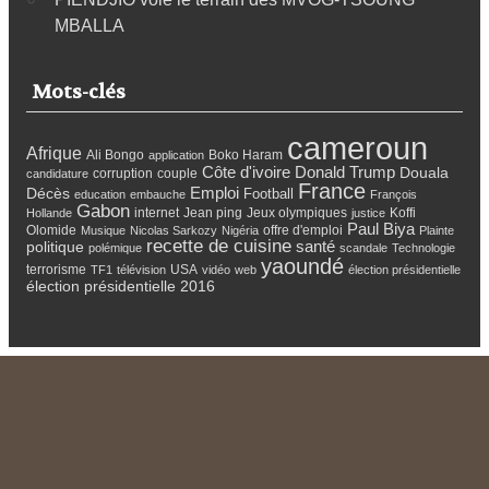
MBALLA
Mots-clés
cameroun
Afrique
Ali Bongo
Boko Haram
application
Côte d'ivoire
Donald Trump
Douala
corruption
couple
candidature
France
Emploi
Décès
Football
education
embauche
François
Gabon
internet
Jean ping
Jeux olympiques
Koffi
Hollande
justice
Paul Biya
Olomide
offre d'emploi
Musique
Nicolas Sarkozy
Nigéria
Plainte
recette de cuisine
santé
politique
polémique
scandale
Technologie
yaoundé
terrorisme
USA
TF1
télévision
vidéo
web
élection présidentielle
élection présidentielle 2016