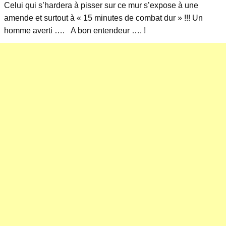
Celui qui s’hardera à pisser sur ce mur s’expose à une
amende et surtout à « 15 minutes de combat dur » !!! Un
homme averti …. A bon entendeur …. !