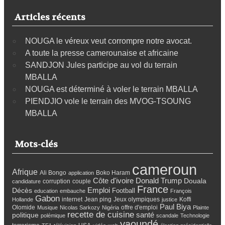
Articles récents
NOUGA le véreux veut corrompre notre avocat.
A toute la presse camerounaise et africaine
SANDJON Jules participe au vol du terrain
MBALLA
NOUGA est déterminé à voler le terrain MBALLA
PIENDJIO vole le terrain des MVOG-TSOUNG
MBALLA
Mots-clés
cameroun
Afrique
Ali Bongo
Boko Haram
application
Côte d'ivoire
Donald Trump
Douala
corruption
couple
candidature
France
Emploi
Décès
Football
education
embauche
François
Gabon
internet
Jean ping
Jeux olympiques
Koffi
Hollande
justice
Paul Biya
Olomide
offre d'emploi
Musique
Nicolas Sarkozy
Nigéria
Plainte
recette de cuisine
santé
politique
polémique
scandale
Technologie
yaoundé