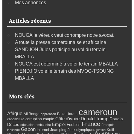
Mes annonces
Articles récents
NOUGA le véreux veut corrompre notre avocat.
A toute la presse camerounaise et africaine
SANDJON Jules participe au vol du terrain
MBALLA
NOUGA est déterminé à voler le terrain MBALLA
PIENDJIO vole le terrain des MVOG-TSOUNG
MBALLA
Mots-clés
cameroun
Afrique
Ali Bongo
Boko Haram
application
Côte d'ivoire
Donald Trump
Douala
corruption
couple
candidature
France
Emploi
Décès
Football
education
embauche
François
Gabon
internet
Jean ping
Jeux olympiques
Koffi
Hollande
justice