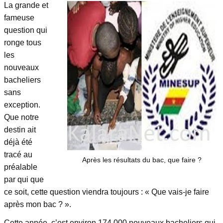
La grande et
fameuse
question qui
ronge tous
les
nouveaux
bacheliers
sans
exception.
Que notre
destin ait
déjà été
tracé au
Après les résultats du bac, que faire ?
préalable
par qui que
ce soit, cette question viendra toujours : « Que vais-je faire
après mon bac ? ».
Cette année, c’est environ 174.000 nouveaux bacheliers qui