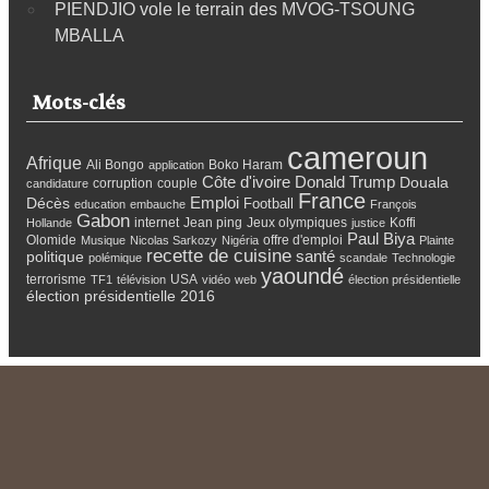
PIENDJIO vole le terrain des MVOG-TSOUNG
MBALLA
Mots-clés
cameroun
Afrique
Ali Bongo
Boko Haram
application
Côte d'ivoire
Donald Trump
Douala
corruption
couple
candidature
France
Emploi
Décès
Football
education
embauche
François
Gabon
internet
Jean ping
Jeux olympiques
Koffi
Hollande
justice
Paul Biya
Olomide
offre d'emploi
Musique
Nicolas Sarkozy
Nigéria
Plainte
recette de cuisine
santé
politique
polémique
scandale
Technologie
yaoundé
terrorisme
USA
TF1
télévision
vidéo
web
élection présidentielle
élection présidentielle 2016