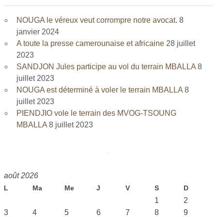
NOUGA le véreux veut corrompre notre avocat.
8
janvier 2024
A toute la presse camerounaise et africaine
28 juillet
2023
SANDJON Jules participe au vol du terrain MBALLA
8
juillet 2023
NOUGA est déterminé à voler le terrain MBALLA
8
juillet 2023
PIENDJIO vole le terrain des MVOG-TSOUNG
MBALLA
8 juillet 2023
août 2026
L
Ma
Me
J
V
S
D
1
2
3
4
5
6
7
8
9