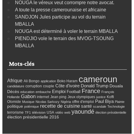
NOUGA le véreux veut corrompre notre avocat.
A toute la presse camerounaise et africaine
SANDJON Jules participe au vol du terrain
MBALLA
NOUGA est déterminé à voler le terrain MBALLA
PIENDJIO vole le terrain des MVOG-TSOUNG
MBALLA
Mots-clés
cameroun
Afrique
Ali Bongo
Boko Haram
application
Côte d'ivoire
Donald Trump
Douala
corruption
couple
candidature
France
Emploi
Décès
Football
education
embauche
François
Gabon
internet
Jean ping
Jeux olympiques
Koffi
Hollande
justice
Paul Biya
Olomide
offre d'emploi
Musique
Nicolas Sarkozy
Nigéria
Plainte
recette de cuisine
santé
politique
polémique
scandale
Technologie
yaoundé
terrorisme
USA
TF1
télévision
vidéo
web
élection présidentielle
élection présidentielle 2016