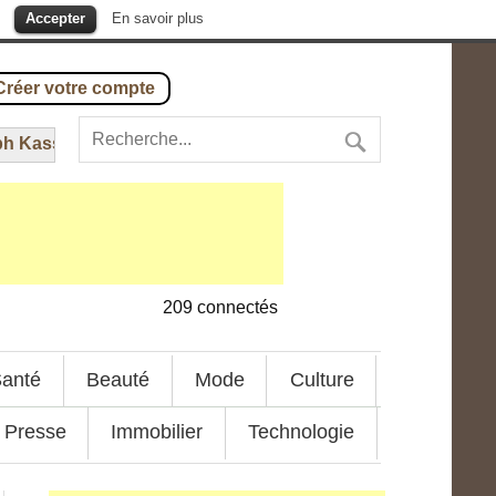
.
Accepter
En savoir plus
Créer votre compte
assélé – Indépendance
---
17 octobre 2016
-
Mondial 2018 :
209
connectés
anté
Beauté
Mode
Culture
Presse
Immobilier
Technologie