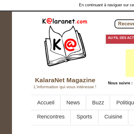
En continuant à naviguer sur ce 
Receve
AU FIL DES AC
28 juillet 2016
-
Ma
KalaraNet Magazine
Nous suivre :
L'information qui vous intéresse !
Accueil
News
Buzz
Politiq
Rencontres
Sports
Cuisine