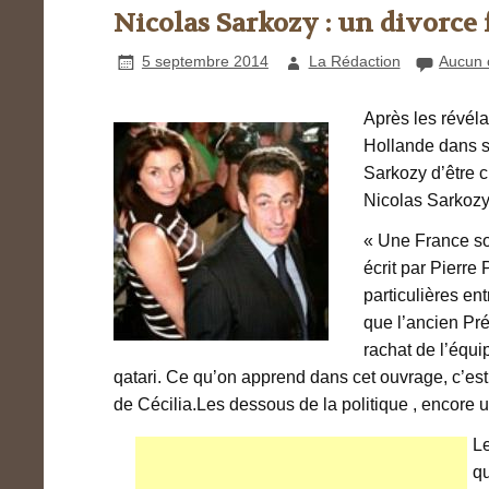
Nicolas Sarkozy : un divorce
5 septembre 2014
La Rédaction
Aucun 
Après les révéla
Hollande dans s
Sarkozy d’être ci
Nicolas Sarkozy 
« Une France sou
écrit par Pierre
particulières ent
que l’ancien Pr
rachat de l’équi
qatari. Ce qu’on apprend dans cet ouvrage, c’es
de Cécilia.Les dessous de la politique , encore u
Le
q