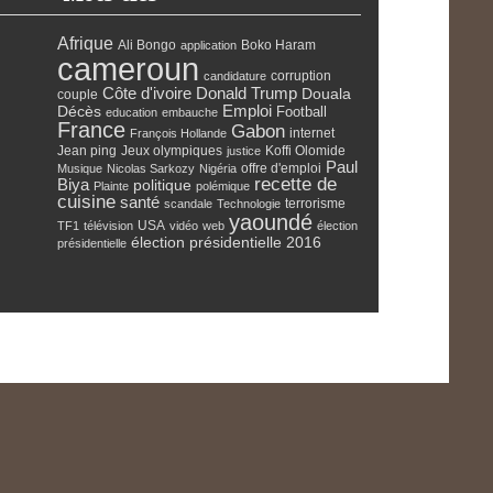
Afrique
Ali Bongo
Boko Haram
application
cameroun
corruption
candidature
Côte d'ivoire
Donald Trump
Douala
couple
Emploi
Décès
Football
education
embauche
France
Gabon
internet
François Hollande
Jean ping
Jeux olympiques
Koffi Olomide
justice
Paul
offre d'emploi
Musique
Nicolas Sarkozy
Nigéria
recette de
Biya
politique
Plainte
polémique
cuisine
santé
terrorisme
scandale
Technologie
yaoundé
USA
TF1
télévision
vidéo
web
élection
élection présidentielle 2016
présidentielle