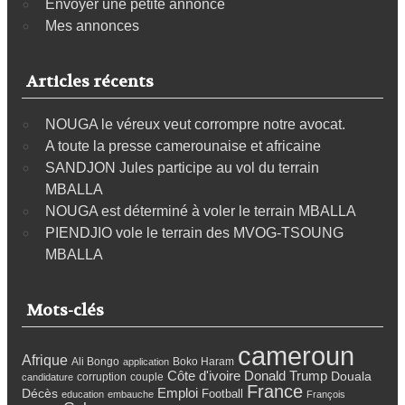
Envoyer une petite annonce
Mes annonces
Articles récents
NOUGA le véreux veut corrompre notre avocat.
A toute la presse camerounaise et africaine
SANDJON Jules participe au vol du terrain
MBALLA
NOUGA est déterminé à voler le terrain MBALLA
PIENDJIO vole le terrain des MVOG-TSOUNG
MBALLA
Mots-clés
cameroun
Afrique
Ali Bongo
Boko Haram
application
Côte d'ivoire
Donald Trump
Douala
corruption
couple
candidature
France
Emploi
Décès
Football
education
embauche
François