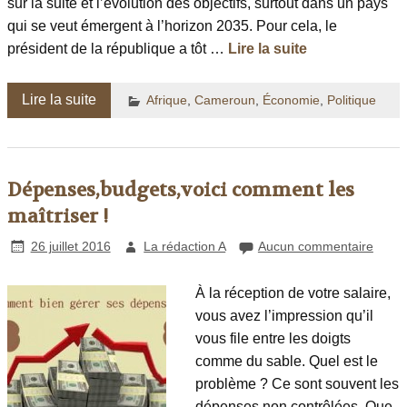
sur la suite et l’évolution des objectifs, surtout dans un pays
qui se veut émergent à l’horizon 2035. Pour cela, le
président de la république a tôt …
Lire la suite
Lire la suite
Afrique
,
Cameroun
,
Économie
,
Politique
Dépenses,budgets,voici comment les
maîtriser !
26 juillet 2016
La rédaction A
Aucun commentaire
À la réception de votre salaire,
vous avez l’impression qu’il
vous file entre les doigts
comme du sable. Quel est le
problème ? Ce sont souvent les
dépenses non contrôlées. Que