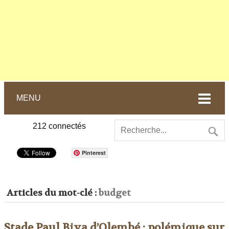
MENU
212
connectés
Pinterest
Articles du mot-clé :
budget
Stade Paul Biya d’Olembé : polémique sur