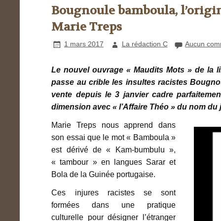
Bougnoule bamboula, l’origine 
Marie Treps
1 mars 2017
La rédaction C
Aucun com
Le nouvel ouvrage « Maudits Mots » de la l
passe au crible les insultes racistes Bougn
vente depuis le 3 janvier cadre parfaitemen
dimension avec « l’Affaire Théo » du nom du j
Marie Treps nous apprend dans
son essai que le mot « Bamboula »
est dérivé de « Kam-bumbulu »,
« tambour » en langues Sarar et
Bola de la Guinée portugaise.
Ces injures racistes se sont
formées dans une pratique
culturelle pour désigner l’étranger