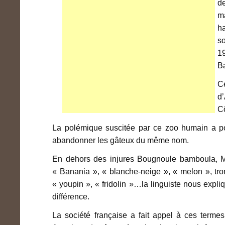
d
m
h
so
1
B
Ce
d’
Cô
La polémique suscitée par ce zoo humain a pou
abandonner les gâteux du même nom.
En dehors des injures Bougnoule bamboula, Mar
« Banania », « blanche-neige », « melon », tron
« youpin », « fridolin »…la linguiste nous expliq
différence.
La société française a fait appel à ces terme