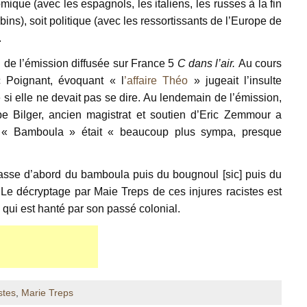
ique (avec les espagnols, les italiens, les russes à la fin
ins), soit politique (avec les ressortissants de l’Europe de
.
u de l’émission diffusée sur France 5
C dans l’air.
Au cours
uc Poignant, évoquant « l
’affaire Théo
» jugeait l’insulte
i elle ne devait pas se dire. Au lendemain de l’émission,
pe Bilger, ancien magistrat et soutien d’Eric Zemmour a
, « Bamboula » était « beaucoup plus sympa, presque
casse d’abord du bamboula puis du bougnoul [sic] puis du
. Le décryptage par Maie Treps de ces injures racistes est
se qui est hanté par son passé colonial.
stes
,
Marie Treps