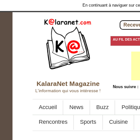
En continuant à naviguer sur ce 
Receve
AU FIL DES AC
20 juillet 2016
-
Évolut
KalaraNet Magazine
Nous suivre :
L'information qui vous intéresse !
Accueil
News
Buzz
Politiq
Rencontres
Sports
Cuisine