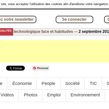
site, vous acceptez l'utilisation des cookies afin d'améliorer votre navigation
z notre newsletter
Se connecter
TUALITÉS
ion technologique face et habitudes
---
2 septembre 2016
-
P
Pinterest
ue
Économie
People
Société
TIC
S
Vidéos
Photos
Emploi
Environnement