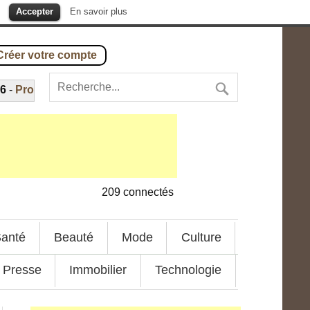
.
Accepter
En savoir plus
Créer votre compte
roxima b : la nouvelle voisine de la Terre
---
1 août 2016
-
Bu
209
connectés
anté
Beauté
Mode
Culture
Presse
Immobilier
Technologie