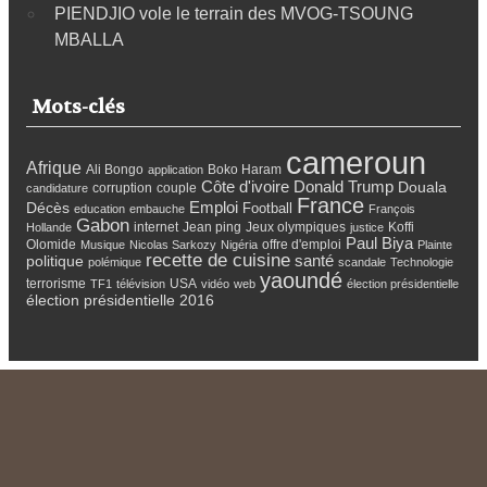
PIENDJIO vole le terrain des MVOG-TSOUNG
MBALLA
Mots-clés
cameroun
Afrique
Ali Bongo
Boko Haram
application
Côte d'ivoire
Donald Trump
Douala
corruption
couple
candidature
France
Emploi
Décès
Football
education
embauche
François
Gabon
internet
Jean ping
Jeux olympiques
Koffi
Hollande
justice
Paul Biya
Olomide
offre d'emploi
Musique
Nicolas Sarkozy
Nigéria
Plainte
recette de cuisine
santé
politique
polémique
scandale
Technologie
yaoundé
terrorisme
USA
TF1
télévision
vidéo
web
élection présidentielle
élection présidentielle 2016