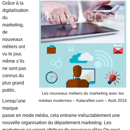
Grâce à la
digitalisation
du
marketing,
de
nouveaux
métiers ont
vu le jour,
même s’ils
ne sont pas
connus du
plus grand
public.
Les nouveaux métiers du marketing avec les
médias modernes – KalaraNet.com – Août 2016
Lorsqu’une
marque
passe en mode média, cela entraine inéluctablement une
nouvelle organisation du département marketing. Les
marketeurs se voient attribuer de nouveaux rôles.On peut