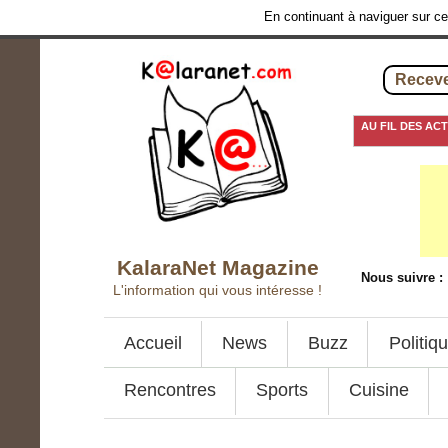
En continuant à naviguer sur ce 
Receve
AU FIL DES AC
15 décembre 2017
KalaraNet Magazine
Nous suivre :
L'information qui vous intéresse !
Accueil
News
Buzz
Politiq
Rencontres
Sports
Cuisine