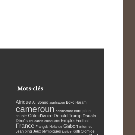
Mots-clés
Afrique
Ali Bongo
Boko Haram
application
cameroun
corruption
candidature
Côte d'ivoire
Donald Trump
Douala
couple
Emploi
Décès
Football
education
embauche
France
Gabon
internet
François Hollande
Jean ping
Jeux olympiques
Koffi Olomide
justice