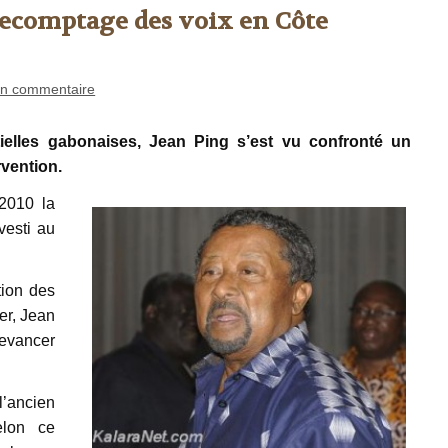
recomptage des voix en Côte
n commentaire
tielles gabonaises, Jean Ping s’est vu confronté un
rvention.
 2010 la
vesti au
on des
ier, Jean
devancer
’ancien
elon ce