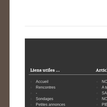
Liens utiles …
Artic
Accueil
NO
Rencontres
A t
-
SA
Sondages
NO
Petites annonces
PI