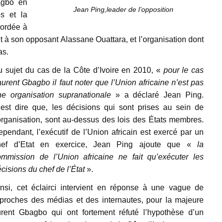
agbo en
Jean Ping,leader de l’opposition
es et la
cordée à
ait à son opposant Alassane Ouattara, et l’organisation dont
as.
u sujet du cas de la Côte d’Ivoire en 2010, «
pour le cas
urent Gbagbo il faut noter que l’Union africaine n’est pas
ne organisation supranationale
» a déclaré Jean Ping.
’est dire que, les décisions qui sont prises au sein de
organisation, sont au-dessus des lois des États membres.
pendant, l’exécutif de l’Union africain est exercé par un
hef d’Etat en exercice, Jean Ping ajoute que «
la
ommission de l’Union africaine ne fait qu’exécuter les
cisions du chef de l’État
».
insi, cet éclairci intervient en réponse à une vague de
eproches des médias et des internautes, pour la majeure
Laurent Gbagbo qui ont fortement réfuté l’hypothèse d’un