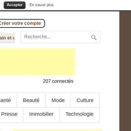
.
Accepter
En savoir plus
Créer votre compte
et un bus scolaire
---
22 juillet 2016
-
Charles Kinsey, un Afro-
207
connectés
anté
Beauté
Mode
Culture
Presse
Immobilier
Technologie