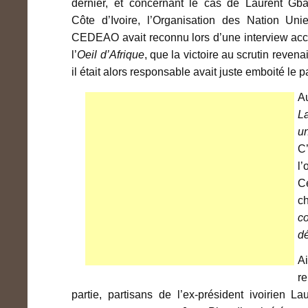
dernier, et concernant le cas de Laurent Gb
Côte d’Ivoire, l’Organisation des Nation Uni
CEDEAO avait reconnu lors d’une interview ac
l’
Oeil d’Afrique
, que la victoire au scrutin reven
il était alors responsable avait juste emboité le p
A
La
u
C
l’
Ce
c
c
dé
A
r
partie, partisans de l’ex-président ivoirien 