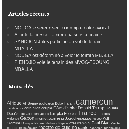
Articles récents
NOUGA le véreux veut corrompre notre avocat.
A toute la presse camerounaise et africaine
SANDJON Jules participe au vol du terrain
MBALLA
NOUGA est déterminé à voler le terrain MBALLA
PIENDJIO vole le terrain des MVOG-TSOUNG
MBALLA
Mots-clés
cameroun
Afrique
Ali Bongo
Boko Haram
application
Côte d'ivoire
Donald Trump
Douala
corruption
couple
candidature
France
Emploi
Décès
Football
education
embauche
François
Gabon
internet
Jean ping
Jeux olympiques
Koffi
Hollande
justice
Paul Biya
Olomide
offre d'emploi
Musique
Nicolas Sarkozy
Nigéria
Plainte
recette de cuisine
santé
politique
polémique
scandale
Technologie