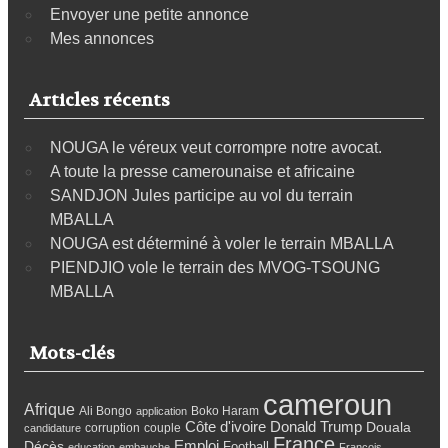
Envoyer une petite annonce
Mes annonces
Articles récents
NOUGA le véreux veut corrompre notre avocat.
A toute la presse camerounaise et africaine
SANDJON Jules participe au vol du terrain
MBALLA
NOUGA est déterminé à voler le terrain MBALLA
PIENDJIO vole le terrain des MVOG-TSOUNG
MBALLA
Mots-clés
cameroun
Afrique
Ali Bongo
Boko Haram
application
Côte d'ivoire
Donald Trump
Douala
corruption
couple
candidature
France
Emploi
Décès
Football
education
embauche
François