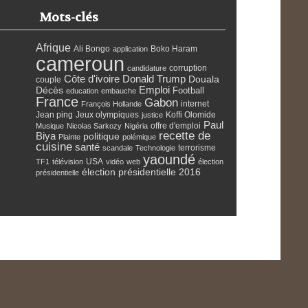
Mots-clés
Afrique
Ali Bongo
Boko Haram
application
cameroun
corruption
candidature
Côte d'ivoire
Donald Trump
Douala
couple
Emploi
Décès
Football
education
embauche
France
Gabon
internet
François Hollande
Jean ping
Jeux olympiques
Koffi Olomide
justice
Paul
offre d'emploi
Musique
Nicolas Sarkozy
Nigéria
recette de
Biya
politique
Plainte
polémique
cuisine
santé
terrorisme
scandale
Technologie
yaoundé
USA
TF1
télévision
vidéo
web
élection
élection présidentielle 2016
présidentielle