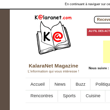
En continuant à naviguer sur ce 
Receve
AU FIL DES AC
8 septembre 2016
KalaraNet Magazine
Nous suivre :
L'information qui vous intéresse !
Accueil
News
Buzz
Politiq
Rencontres
Sports
Cuisine