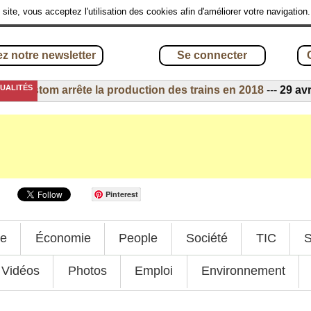
site, vous acceptez l'utilisation des cookies afin d'améliorer votre navigation
z notre newsletter
Se connecter
TUALITÉS
-
Alstom arrête la production des trains en 2018
---
29 avril 2
Pinterest
ue
Économie
People
Société
TIC
S
Vidéos
Photos
Emploi
Environnement