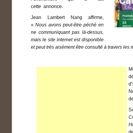
cette annonce.
Jean Lambert Nang affirme,
«
Nous avons peut-être péché en
ne communiquant pas là-dessus,
mais le site internet est disponible
et peut très aisément être consulté à travers les 
Mo
de
d’
No
d
S
C
Hi
d