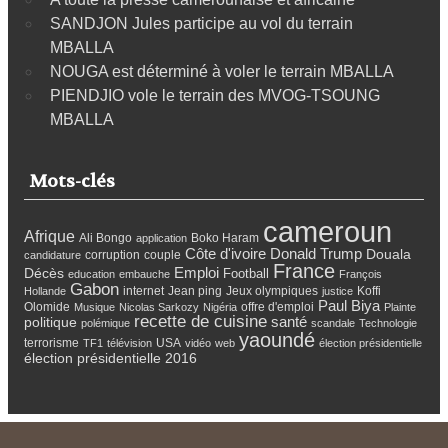
SANDJON Jules participe au vol du terrain
MBALLA
NOUGA est déterminé à voler le terrain MBALLA
PIENDJIO vole le terrain des MVOG-TSOUNG
MBALLA
Mots-clés
cameroun
Afrique
Ali Bongo
Boko Haram
application
Côte d'ivoire
Donald Trump
Douala
corruption
couple
candidature
France
Emploi
Décès
Football
education
embauche
François
Gabon
internet
Jean ping
Jeux olympiques
Koffi
Hollande
justice
Paul Biya
Olomide
offre d'emploi
Musique
Nicolas Sarkozy
Nigéria
Plainte
recette de cuisine
santé
politique
polémique
scandale
Technologie
yaoundé
terrorisme
USA
TF1
télévision
vidéo
web
élection présidentielle
élection présidentielle 2016