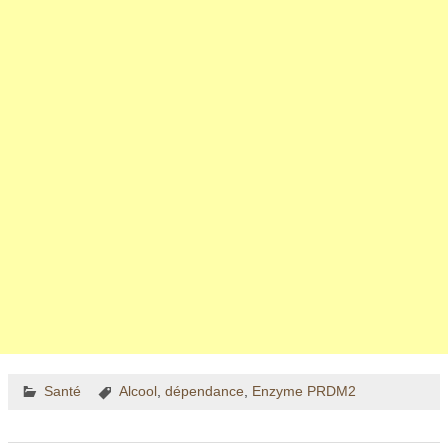
Santé
Alcool
,
dépendance
,
Enzyme PRDM2