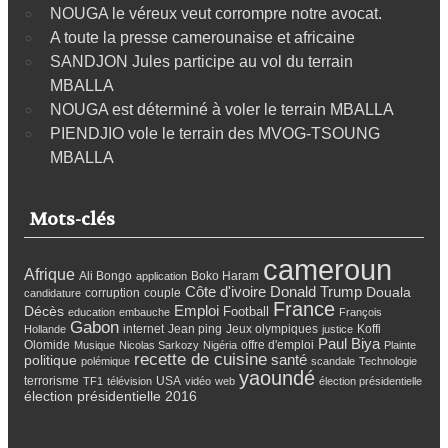
NOUGA le véreux veut corrompre notre avocat.
A toute la presse camerounaise et africaine
SANDJON Jules participe au vol du terrain
MBALLA
NOUGA est déterminé à voler le terrain MBALLA
PIENDJIO vole le terrain des MVOG-TSOUNG
MBALLA
Mots-clés
cameroun
Afrique
Ali Bongo
Boko Haram
application
Côte d'ivoire
Donald Trump
Douala
corruption
couple
candidature
France
Emploi
Décès
Football
education
embauche
François
Gabon
internet
Jean ping
Jeux olympiques
Koffi
Hollande
justice
Paul Biya
Olomide
offre d'emploi
Musique
Nicolas Sarkozy
Nigéria
Plainte
recette de cuisine
santé
politique
polémique
scandale
Technologie
yaoundé
terrorisme
USA
TF1
télévision
vidéo
web
élection présidentielle
élection présidentielle 2016