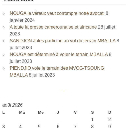
NOUGA le véreux veut corrompre notre avocat.
8
janvier 2024
A toute la presse camerounaise et africaine
28 juillet
2023
SANDJON Jules participe au vol du terrain MBALLA
8
juillet 2023
NOUGA est déterminé à voler le terrain MBALLA
8
juillet 2023
PIENDJIO vole le terrain des MVOG-TSOUNG
MBALLA
8 juillet 2023
août 2026
L
Ma
Me
J
V
S
D
1
2
3
4
5
6
7
8
9