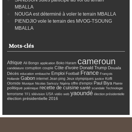
MBALLA
NOUGA est déterminé à voler le terrain MBALLA
PIENDJIO vole le terrain des MVOG-TSOUNG
MBALLA
Mots-clés
cameroun
Afrique
Ali Bongo
Boko Haram
application
Côte d'ivoire
Donald Trump
Douala
corruption
couple
candidature
France
Emploi
Décès
Football
education
embauche
François
Gabon
internet
Jean ping
Jeux olympiques
Koffi
Hollande
justice
Paul Biya
Olomide
offre d'emploi
Musique
Nicolas Sarkozy
Nigéria
Plainte
recette de cuisine
santé
politique
polémique
scandale
Technologie
yaoundé
terrorisme
USA
TF1
télévision
vidéo
web
élection présidentielle
élection présidentielle 2016