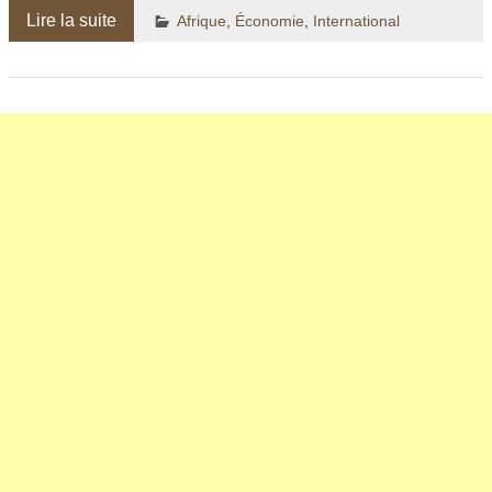
Lire la suite
Afrique
,
Économie
,
International