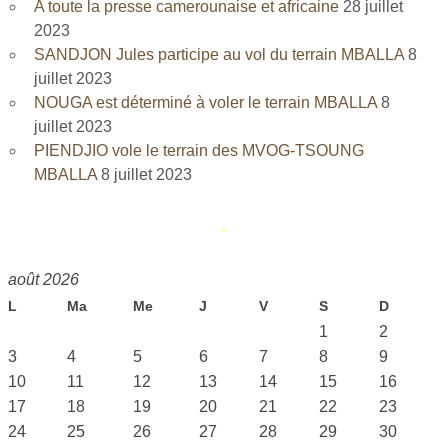
A toute la presse camerounaise et africaine
28 juillet
2023
SANDJON Jules participe au vol du terrain MBALLA
8
juillet 2023
NOUGA est déterminé à voler le terrain MBALLA
8
juillet 2023
PIENDJIO vole le terrain des MVOG-TSOUNG
MBALLA
8 juillet 2023
août 2026
L
Ma
Me
J
V
S
D
1
2
3
4
5
6
7
8
9
10
11
12
13
14
15
16
17
18
19
20
21
22
23
24
25
26
27
28
29
30