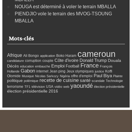
NOUGA est déterminé à voler le terrain MBALLA
PIENDJIO vole le terrain des MVOG-TSOUNG
MBALLA
Mots-clés
cameroun
Afrique
Ali Bongo
Boko Haram
application
Côte d'ivoire
Donald Trump
Douala
corruption
couple
candidature
France
Emploi
Décès
Football
education
embauche
François
Gabon
internet
Jean ping
Jeux olympiques
Koffi
Hollande
justice
Paul Biya
Olomide
offre d'emploi
Musique
Nicolas Sarkozy
Nigéria
Plainte
recette de cuisine
santé
politique
polémique
scandale
Technologie
yaoundé
terrorisme
USA
TF1
télévision
vidéo
web
élection présidentielle
élection présidentielle 2016