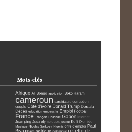
Mots-clés
Afrique
Ali Bongo
Boko Haram
application
cameroun
corruption
candidature
Côte d'ivoire
Donald Trump
Douala
couple
Emploi
Décès
Football
education
embauche
France
Gabon
internet
François Hollande
Jean ping
Jeux olympiques
Koffi Olomide
justice
Paul
offre d'emploi
Musique
Nicolas Sarkozy
Nigéria
recette de
Biya
politique
Plainte
polémique