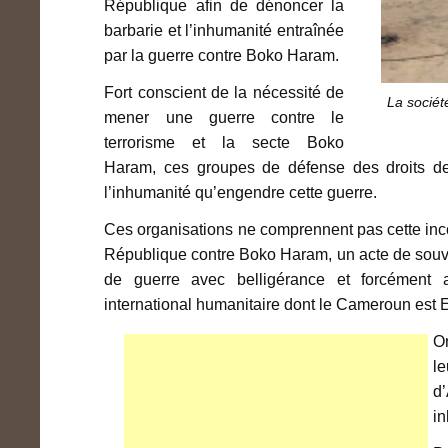
République afin de dénoncer la
barbarie et l’inhumanité entraînée
par la guerre contre Boko Haram.
Fort conscient de la nécessité de
La sociét
mener une guerre contre le
terrorisme et la secte Boko
Haram, ces groupes de défense des droits de l
l’inhumanité qu’engendre cette guerre.
Ces organisations ne comprennent pas cette inco
République contre Boko Haram, un acte de souvera
de guerre avec belligérance et forcément ap
international humanitaire dont le Cameroun est Et
Or
l
d
in