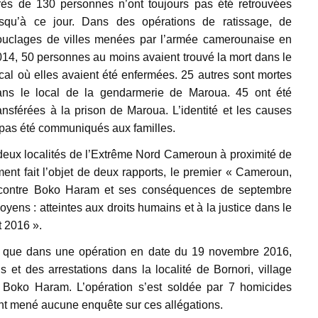
rès de 130 personnes n’ont toujours pas été retrouvées
usqu’à ce jour. Dans des opérations de ratissage, de
ouclages de villes menées par l’armée camerounaise en
14, 50 personnes au moins avaient trouvé la mort dans le
cal où elles avaient été enfermées. 25 autres sont mortes
ans le local de la gendarmerie de Maroua. 45 ont été
ansférées à la prison de Maroua. L’identité et les causes
nt pas été communiqués aux familles.
deux localités de l’Extrême Nord Cameroun à proximité de
ment fait l’objet de deux rapports, le premier « Cameroun,
te contre Boko Haram et ses conséquences de septembre
ens : atteintes aux droits humains et à la justice dans le
 2016 ».
le que dans une opération en date du 19 novembre 2016,
et des arrestations dans la localité de Bornori, village
 Boko Haram. L’opération s’est soldée par 7 homicides
’ont mené aucune enquête sur ces allégations.