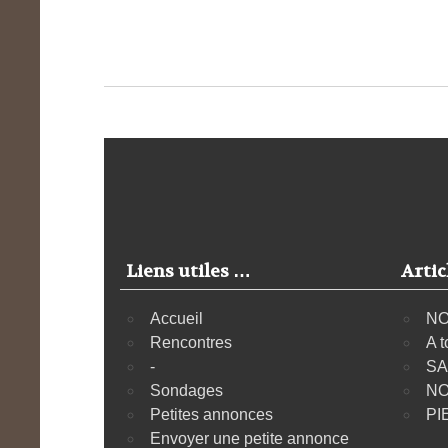
Liens utiles …
Artic
Accueil
NO
Rencontres
A t
-
SA
Sondages
NO
Petites annonces
PI
Envoyer une petite annonce