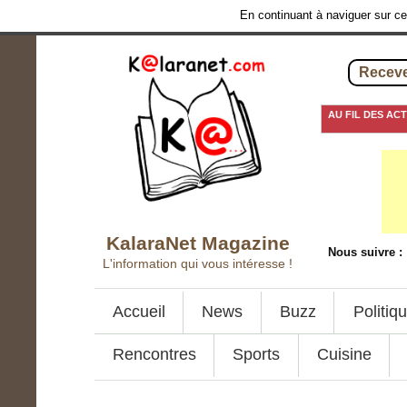
En continuant à naviguer sur ce 
Receve
AU FIL DES AC
5 septembre 2016
-
V
KalaraNet Magazine
Nous suivre :
L'information qui vous intéresse !
Accueil
News
Buzz
Politiq
Rencontres
Sports
Cuisine