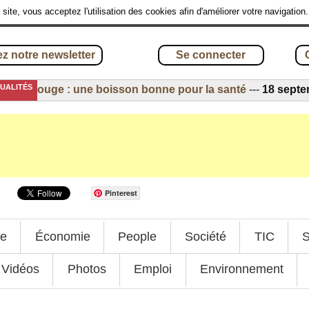
site, vous acceptez l'utilisation des cookies afin d'améliorer votre navigation
z notre newsletter
Se connecter
TUALITÉS
in rouge : une boisson bonne pour la santé
---
18 septembre
Pinterest
ue
Économie
People
Société
TIC
S
Vidéos
Photos
Emploi
Environnement