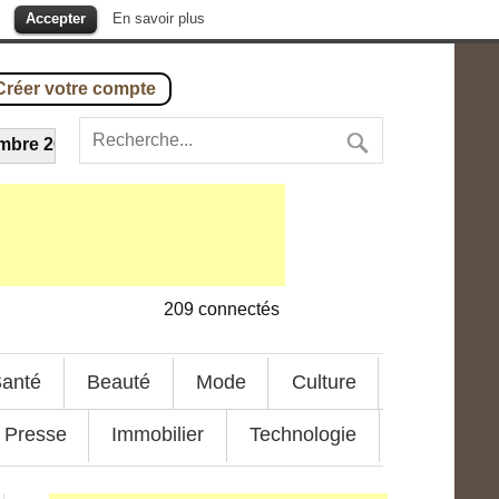
.
Accepter
En savoir plus
Créer votre compte
 2014
-
Carla Bruni : ces gros contrats après l’Elysée
---
5 o
209
connectés
anté
Beauté
Mode
Culture
Presse
Immobilier
Technologie