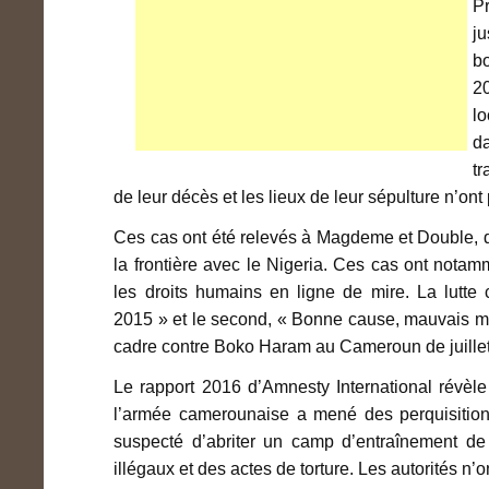
P
j
b
20
lo
d
tr
de leur décès et les lieux de leur sépulture n’o
Ces cas ont été relevés à Magdeme et Double, 
la frontière avec le Nigeria. Ces cas ont notam
les droits humains en ligne de mire. La lut
2015 » et le second, « Bonne cause, mauvais moy
cadre contre Boko Haram au Cameroun de juillet
Le rapport 2016 d’Amnesty International révè
l’armée camerounaise a mené des perquisitions 
suspecté d’abriter un camp d’entraînement de
illégaux et des actes de torture. Les autorités n