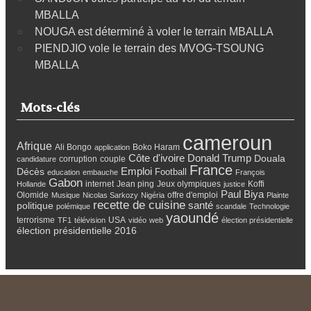
MBALLA
NOUGA est déterminé à voler le terrain MBALLA
PIENDJIO vole le terrain des MVOG-TSOUNG
MBALLA
Mots-clés
cameroun
Afrique
Ali Bongo
Boko Haram
application
Côte d'ivoire
Donald Trump
Douala
corruption
couple
candidature
France
Emploi
Décès
Football
education
embauche
François
Gabon
internet
Jean ping
Jeux olympiques
Koffi
Hollande
justice
Paul Biya
Olomide
offre d'emploi
Musique
Nicolas Sarkozy
Nigéria
Plainte
recette de cuisine
santé
politique
polémique
scandale
Technologie
yaoundé
terrorisme
USA
TF1
télévision
vidéo
web
élection présidentielle
élection présidentielle 2016