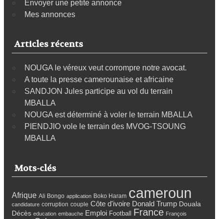
Envoyer une petite annonce
Mes annonces
Articles récents
NOUGA le véreux veut corrompre notre avocat.
A toute la presse camerounaise et africaine
SANDJON Jules participe au vol du terrain
MBALLA
NOUGA est déterminé à voler le terrain MBALLA
PIENDJIO vole le terrain des MVOG-TSOUNG
MBALLA
Mots-clés
cameroun
Afrique
Ali Bongo
Boko Haram
application
Côte d'ivoire
Donald Trump
Douala
corruption
couple
candidature
France
Emploi
Décès
Football
education
embauche
François