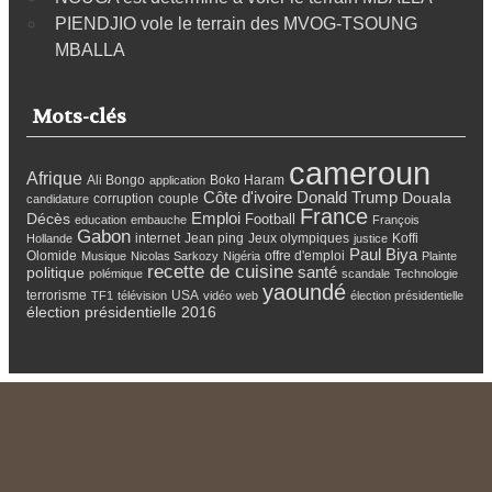
PIENDJIO vole le terrain des MVOG-TSOUNG
MBALLA
Mots-clés
cameroun
Afrique
Ali Bongo
Boko Haram
application
Côte d'ivoire
Donald Trump
Douala
corruption
couple
candidature
France
Emploi
Décès
Football
education
embauche
François
Gabon
internet
Jean ping
Jeux olympiques
Koffi
Hollande
justice
Paul Biya
Olomide
offre d'emploi
Musique
Nicolas Sarkozy
Nigéria
Plainte
recette de cuisine
santé
politique
polémique
scandale
Technologie
yaoundé
terrorisme
USA
TF1
télévision
vidéo
web
élection présidentielle
élection présidentielle 2016