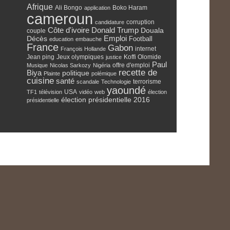
Afrique
Ali Bongo
Boko Haram
application
cameroun
corruption
candidature
Côte d'ivoire
Donald Trump
Douala
couple
Emploi
Décès
Football
education
embauche
France
Gabon
internet
François Hollande
Jean ping
Jeux olympiques
Koffi Olomide
justice
Paul
offre d'emploi
Musique
Nicolas Sarkozy
Nigéria
recette de
Biya
politique
Plainte
polémique
cuisine
santé
terrorisme
scandale
Technologie
yaoundé
USA
TF1
télévision
vidéo
web
élection
élection présidentielle 2016
présidentielle