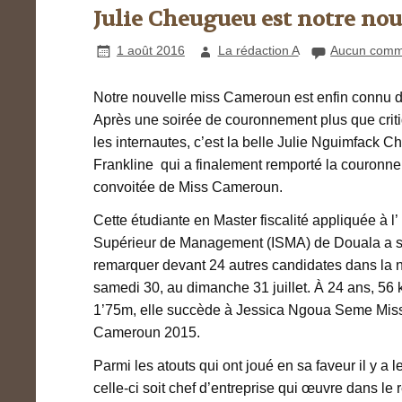
Julie Cheugueu est notre no
1 août 2016
La rédaction A
Aucun comm
Notre nouvelle miss Cameroun est enfin connu d
Après une soirée de couronnement plus que crit
les internautes, c’est la belle Julie Nguimfack 
Frankline qui a finalement remporté la couronne
convoitée de Miss Cameroun.
Cette étudiante en Master fiscalité appliquée à l’ I
Supérieur de Management (ISMA) de Douala a su
remarquer devant 24 autres candidates dans la n
samedi 30, au dimanche 31 juillet. À 24 ans, 56 
1’75m, elle succède à Jessica Ngoua Seme Mis
Cameroun 2015.
Parmi les atouts qui ont joué en sa faveur il y a le
celle-ci soit chef d’entreprise qui œuvre dans le