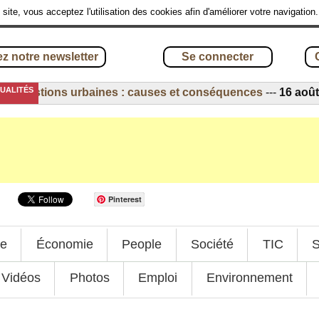
site, vous acceptez l'utilisation des cookies afin d'améliorer votre navigation
z notre newsletter
Se connecter
TUALITÉS
gestions urbaines : causes et conséquences
---
16 août 20
Pinterest
ue
Économie
People
Société
TIC
S
Vidéos
Photos
Emploi
Environnement