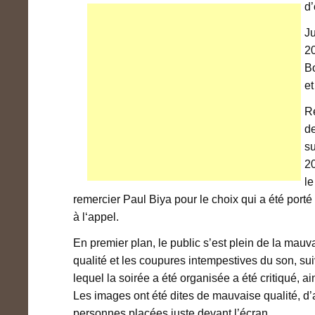
d’
Ju
20
Bo
et
Re
de
su
2
le
remercier Paul Biya pour le choix qui a été port
à l‘appel.
En premier plan, le public s’est plein de la mauv
qualité et les coupures intempestives du son, s
lequel la soirée a été organisée a été critiqué, ai
Les images ont été dites de mauvaise qualité, d’
personnes placées juste devant l’écran.