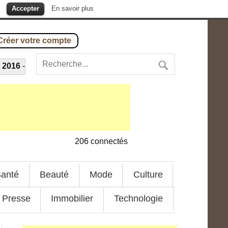
.
Accepter
En savoir plus
Créer votre compte
16
-
Élevage des crevettes : comment ça marche ?
---
30 sep
206
connectés
anté
Beauté
Mode
Culture
Presse
Immobilier
Technologie