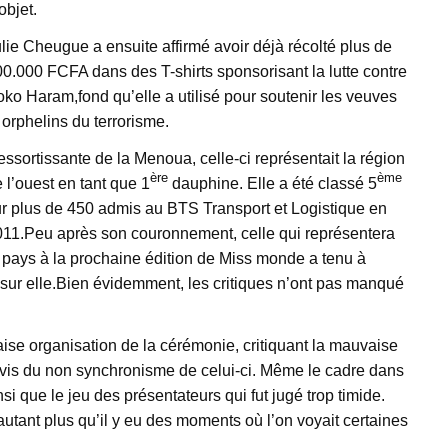
objet.
lie Cheugue a ensuite affirmé avoir déjà récolté plus de
0.000 FCFA dans des T-shirts sponsorisant la lutte contre
ko Haram,fond qu’elle a utilisé pour soutenir les veuves
 orphelins du terrorisme.
ssortissante de la Menoua, celle-ci représentait la région
ère
ème
 l’ouest en tant que 1
dauphine. Elle a été classé 5
r plus de 450 admis au BTS Transport et Logistique en
011.Peu après son couronnement, celle qui représentera
 pays à la prochaine édition de Miss monde a tenu à
é sur elle.Bien évidemment, les critiques n’ont pas manqué
aise organisation de la cérémonie, critiquant la mauvaise
uivis du non synchronisme de celui-ci. Même le cadre dans
nsi que le jeu des présentateurs qui fut jugé trop timide.
autant plus qu’il y eu des moments où l’on voyait certaines