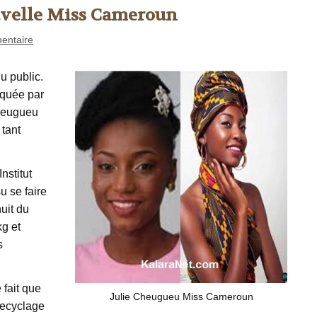
uvelle Miss Cameroun
entaire
u public.
iquée par
Cheugueu
 tant
nstitut
 se faire
uit du
kg et
s
 fait que
Julie Cheugueu Miss Cameroun
 recyclage