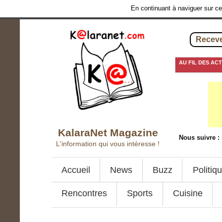
En continuant à naviguer sur ce 
Receve
AU FIL DES AC
20 juillet 2016
-
Con
KalaraNet Magazine
Nous suivre :
L'information qui vous intéresse !
Accueil
News
Buzz
Politiq
Rencontres
Sports
Cuisine