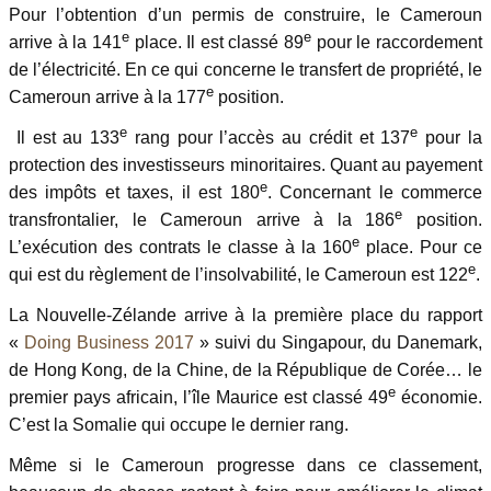
Pour l’obtention d’un permis de construire, le Cameroun
e
e
arrive à la 141
place. Il est classé 89
pour le raccordement
de l’électricité. En ce qui concerne le transfert de propriété, le
e
Cameroun arrive à la 177
position.
e
e
Il est au 133
rang pour l’accès au crédit et 137
pour la
protection des investisseurs minoritaires. Quant au payement
e
des impôts et taxes, il est 180
. Concernant le commerce
e
transfrontalier, le Cameroun arrive à la 186
position.
e
L’exécution des contrats le classe à la 160
place. Pour ce
e
qui est du règlement de l’insolvabilité, le Cameroun est 122
.
La Nouvelle-Zélande arrive à la première place du rapport
«
Doing Business 2017
» suivi du Singapour, du Danemark,
de Hong Kong, de la Chine, de la République de Corée… le
e
premier pays africain, l’île Maurice est classé 49
économie.
C’est la Somalie qui occupe le dernier rang.
Même si le Cameroun progresse dans ce classement,