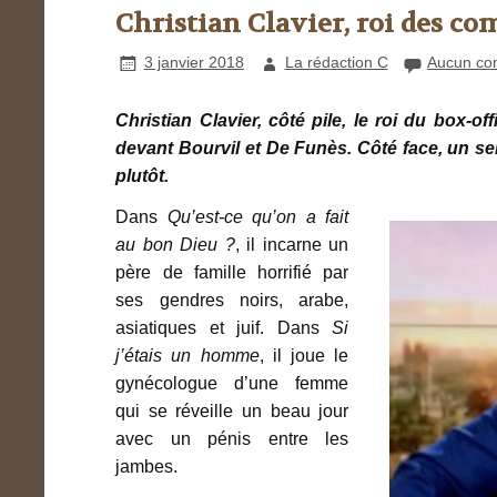
Christian Clavier, roi des c
3 janvier 2018
La rédaction C
Aucun co
Christian Clavier, c
ôté pile, le roi du box-of
devant Bourvil et De Funès. Côté face, un se
plutôt.
Dans
Qu’est-ce qu’on a fait
au bon Dieu ?
, il incarne un
père de famille horrifié par
ses gendres noirs, arabe,
asiatiques et juif. Dans
Si
j’étais un homme
, il joue le
gynécologue d’une femme
qui se réveille un beau jour
avec un pénis entre les
jambes.