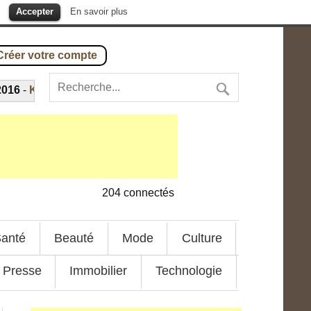
.
Accepter
En savoir plus
Créer votre compte
-
Kondre tchop à la viande de chèvre : la recette
---
15 octo
204
connectés
anté
Beauté
Mode
Culture
Presse
Immobilier
Technologie