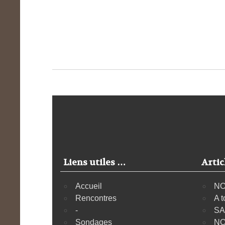
Liens utiles …
Artic
Accueil
NO
Rencontres
A t
-
SA
Sondages
NO