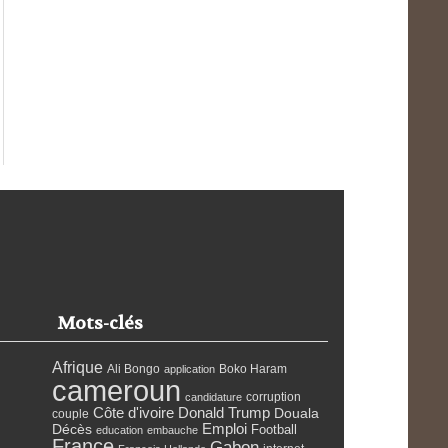
Mots-clés
Afrique
Ali Bongo
Boko Haram
application
cameroun
corruption
candidature
Côte d'ivoire
Donald Trump
Douala
couple
Emploi
Décès
Football
education
embauche
France
Gabon