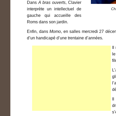
Dans
A bras ouverts
, Clavier
interprète un intellectuel de
Chr
gauche qui accueille des
Roms dans son jardin.
Enfin, dans
Momo
, en salles mercredi 27 déce
d’un handicapé d’une trentaine d’années.
Il
le
fi
L
gl
l’
d
I
l
d
s’