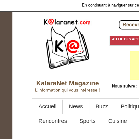
En continuant à naviguer sur ce 
Receve
AU FIL DES AC
5 août 2016
-
Examen
KalaraNet Magazine
Nous suivre :
L'information qui vous intéresse !
Accueil
News
Buzz
Politiq
Rencontres
Sports
Cuisine