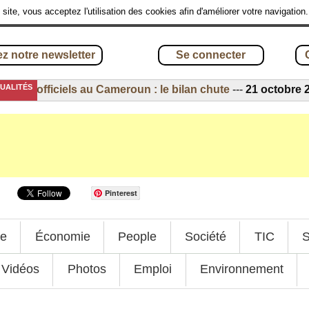
site, vous acceptez l'utilisation des cookies afin d'améliorer votre navigation
z notre newsletter
Se connecter
TUALITÉS
s officiels au Cameroun : le bilan chute
---
21 octobre 2016
Pinterest
ue
Économie
People
Société
TIC
S
Vidéos
Photos
Emploi
Environnement